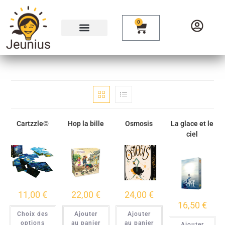
0
Cartzzle©
Hop la bille
Osmosis
La glace et le
ciel
11,00
€
22,00
€
24,00
€
16,50
€
Choix des
Ajouter
Ajouter
options
au panier
au panier
Ajouter