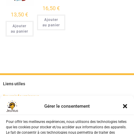
16,50
€
13,50
€
Ajouter
au panier
Ajouter
au panier
Liens utiles
Devenir fournisseur
Pour les structures
Gérer le consentement
Mon compte
Paiement sécurisé
Mentions Légales
Pour offrir les meilleures expériences, nous utilisons des technologies telles
Politique de cookies (UE)
que les cookies pour stocker et/ou accéder aux informations des appareils.
Le fait de consentir à ces technologies nous permettra de traiter des
CGV-CGU