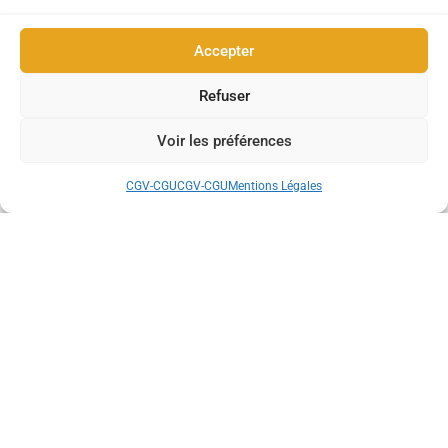
Accepter
Refuser
Voir les préférences
CGV-CGU
CGV-CGU
Mentions Légales
39,90€
/
19,90€