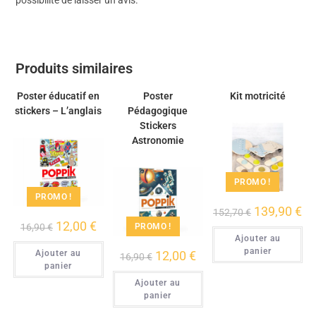
possibilité de laisser un avis.
Produits similaires
Poster éducatif en
Poster
Kit motricité
stickers – L’anglais
Pédagogique
Stickers
Astronomie
PROMO !
PROMO !
139,90
€
152,70
€
12,00
€
16,90
€
PROMO !
Ajouter au
panier
Ajouter au
12,00
€
16,90
€
panier
Ajouter au
panier